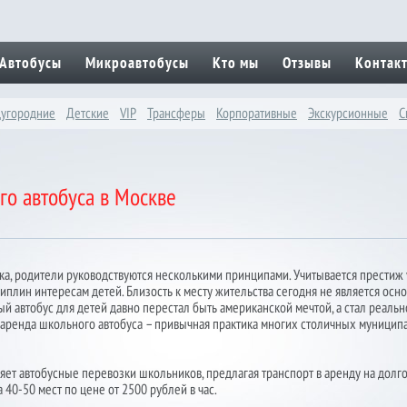
Автобусы
Микроавтобусы
Кто мы
Отзывы
Контак
угородние
Детские
VIP
Трансферы
Корпоративные
Экскурсионные
C
го автобуса в Москве
а, родители руководствуются несколькими принципами. Учитывается престиж 
циплин интересам детей. Близость к месту жительства сегодня не является ос
й автобус для детей давно перестал быть американской мечтой, а стал реаль
аренда школьного автобуса – привычная практика многих столичных муницип
ет автобусные перевозки школьников, предлагая транспорт в аренду на долго
 40-50 мест по цене от 2500 рублей в час.