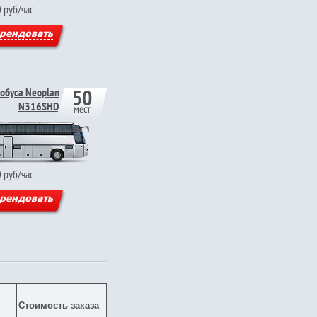
0
руб/час
рендовать
50
обуса Neoplan
N316SHD
мест
0
руб/час
рендовать
Стоимость заказа