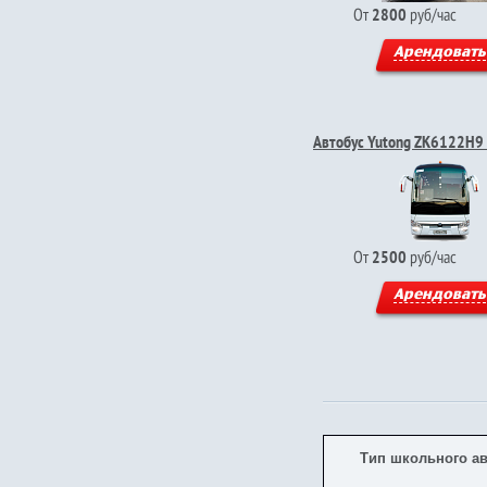
От
2800
руб/час
Арендовать
Автобус Yutong ZK6122H9
От
2500
руб/час
Арендовать
Тип школьного ав