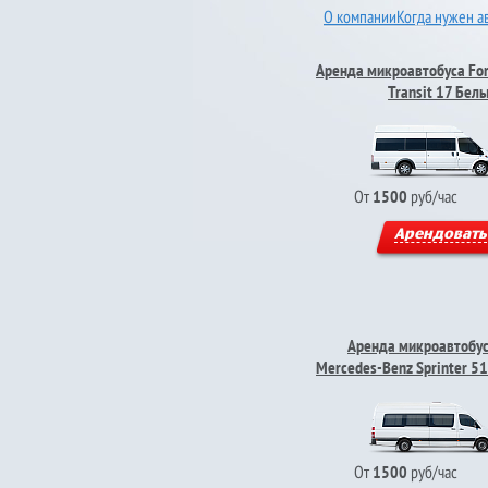
О компании
Когда нужен а
Аренда микроавтобуса Fo
Transit 17 Бел
От
1500
руб/час
Арендовать
Аренда микроавтобу
Mercedes-Benz Sprinter 5
От
1500
руб/час