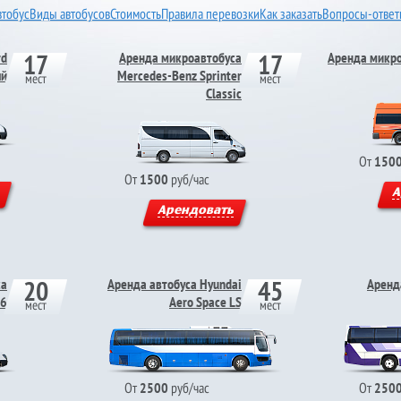
втобус
Виды автобусов
Стоимость
Правила перевозки
Как заказать
Вопросы-отве
17
17
rd
Аренда микроавтобуса
Аренда микро
ый
Mercedes-Benz Sprinter
мест
мест
Classic
От
150
От
1500
руб/час
А
Арендовать
20
45
са
Аренда автобуса Hyundai
Аренд
16
Aero Space LS
мест
мест
От
2500
руб/час
От
250