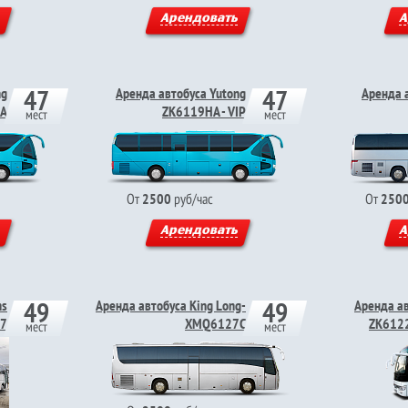
Арендовать
А
47
47
ng
Аренда автобуса Yutong
Аренда 
A
ZK6119HA - VIP
мест
мест
От
2500
руб/час
От
250
Арендовать
А
49
49
ns
Аренда автобуса King Long-
Аренда ав
07
ХМQ6127С
ZK612
мест
мест