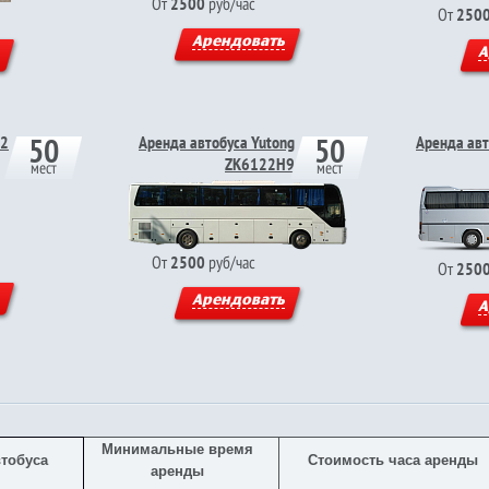
От
2500
руб/час
От
250
Арендовать
А
50
50
 2
Аренда автобуса Yutong
Аренда авт
ZK6122H9
мест
мест
От
2500
руб/час
От
250
Арендовать
А
Минимальные время
тобуса
Стоимость часа аренды
аренды